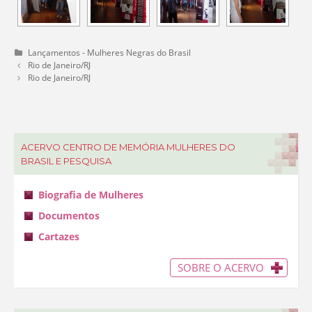
C
Lançamentos - Mulheres Negras do Brasil
a
N
Rio de Janeiro/RJ
t
a
Rio de Janeiro/RJ
e
v
g
e
o
g
r
a
i
ç
ACERVO CENTRO DE MEMÓRIA MULHERES DO
a
ã
s
o
BRASIL E PESQUISA
d
a
Biografia de Mulheres
p
o
Documentos
s
t
Cartazes
a
g
e
SOBRE O ACERVO
m