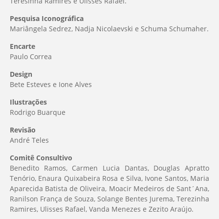
Teresinha Ramires e Ulisses Rafael.
Pesquisa Iconográfica
Mariângela Sedrez, Nadja Nicolaevski e Schuma Schumaher.
Encarte
Paulo Correa
Design
Bete Esteves e Ione Alves
Ilustrações
Rodrigo Buarque
Revisão
André Teles
Comitê Consultivo
Benedito Ramos, Carmen Lucia Dantas, Douglas Apratto
Tenório, Enaura Quixabeira Rosa e Silva, Ivone Santos, Maria
Aparecida Batista de Oliveira, Moacir Medeiros de Sant´Ana,
Ranilson França de Souza, Solange Bentes Jurema, Terezinha
Ramires, Ulisses Rafael, Vanda Menezes e Zezito Araújo.