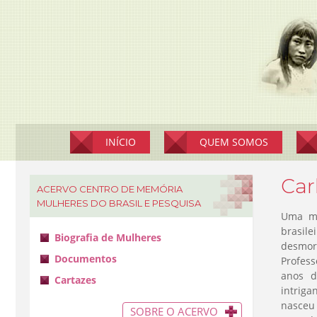
Pular
para
o
conteúdo
INÍCIO
QUEM SOMOS
Car
ACERVO CENTRO DE MEMÓRIA
MULHERES DO BRASIL E PESQUISA
Uma mu
brasile
Biografia de Mulheres
desmor
Documentos
Profess
anos d
Cartazes
intriga
nasceu
SOBRE O ACERVO