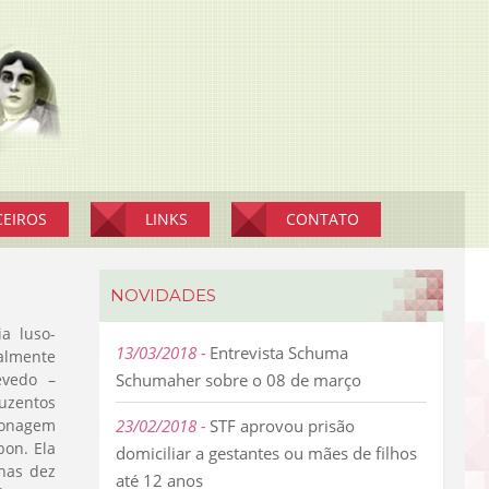
CEIROS
LINKS
CONTATO
NOVIDADES
a luso-
13/03/2018
Entrevista Schuma
oalmente
evedo –
Schumaher sobre o 08 de março
duzentos
sonagem
23/02/2018
STF aprovou prisão
bon. Ela
domiciliar a gestantes ou mães de filhos
nas dez
até 12 anos