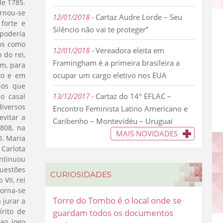
de 1785.
ornou-se
12/01/2018
Cartaz Audre Lorde – Seu
 forte e
Silêncio não vai te proteger”
poderia
tos como
12/01/2018
Vereadora eleita em
 do rei,
Framingham é a primeira brasileira a
m, para
ocupar um cargo eletivo nos EUA
vo e em
ios que
13/12/2017
Cartaz do 14º EFLAC –
o casal
diversos
Encontro Feminista Latino Americano e
evitar a
Caribenho – Montevidéu – Uruguai
808, na
MAIS NOVIDADES
D. Maria
 Carlota
ontinuou
uestões
CURIOSIDADES
VII, rei
orna-se
Torre do Tombo é o local onde se
 jurar a
írito de
guardam todos os documentos
 ao jogo