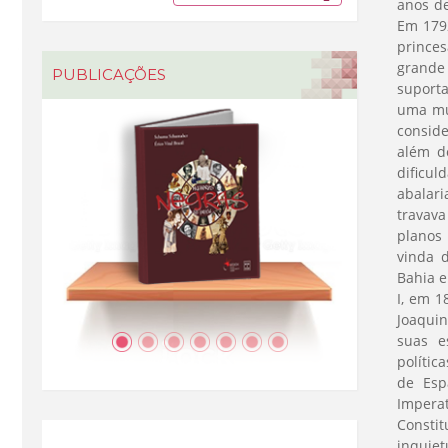
anos de
Em 1792
princes
grande
PUBLICAÇÕES
suporta
uma mul
consid
além d
dificu
abalar
travava
planos 
vinda 
Bahia e
I, em 1
Joaquin
suas e
polític
de Esp
Imperat
Constit
inquiet