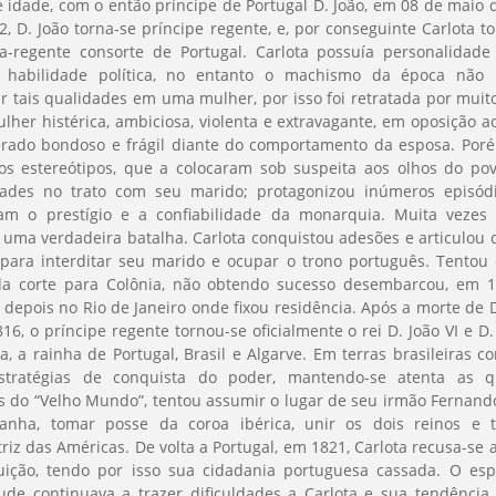
 idade, com o então príncipe de Portugal D. João, em 08 de maio 
, D. João torna-se príncipe regente, e, por conseguinte Carlota t
a-regente consorte de Portugal. Carlota possuía personalidade
 habilidade política, no entanto o machismo da época não 
r tais qualidades em uma mulher, por isso foi retratada por mui
her histérica, ambiciosa, violenta e extravagante, em oposição ao
erado bondoso e frágil diante do comportamento da esposa. Poré
os estereótipos, que a colocaram sob suspeita aos olhos do po
ldades no trato com seu marido; protagonizou inúmeros episód
iam o prestígio e a confiabilidade da monarquia. Muita vezes 
 uma verdadeira batalha. Carlota conquistou adesões e articulou 
para interditar seu marido e ocupar o trono português. Tentou 
da corte para Colônia, não obtendo sucesso desembarcou, em 1
 depois no Rio de Janeiro onde fixou residência. Após a morte de 
816, o príncipe regente tornou-se oficialmente o rei D. João VI e D.
a, a rainha de Portugal, Brasil e Algarve. Em terras brasileiras c
stratégias de conquista do poder, mantendo-se atenta as q
as do “Velho Mundo”, tentou assumir o lugar de seu irmão Fernando 
anha, tomar posse da coroa ibérica, unir os dois reinos e t
riz das Américas. De volta a Portugal, em 1821, Carlota recusa-se a
uição, tendo por isso sua cidadania portuguesa cassada. O esp
ude continuava a trazer dificuldades a Carlota e sua tendência