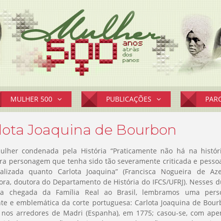
MULHER 500
PUBLICAÇÕES
PAR
lota Joaquina de Bourbon
lher condenada pela História “Praticamente não há na históri
ira personagem que tenha sido tão severamente criticada e pess
alizada quanto Carlota Joaquina” (Francisca Nogueira de Az
ora, doutora do Departamento de História do IFCS/UFRJ). Nesses 
a chegada da Família Real ao Brasil, lembramos uma per
nte e emblemática da corte portuguesa: Carlota Joaquina de Bour
 nos arredores de Madri (Espanha), em 1775; casou-se, com ape